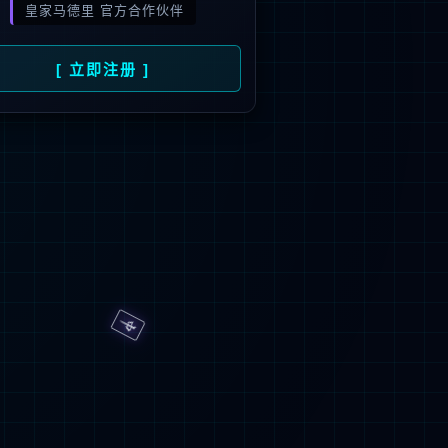
旗下品牌
号
招商）